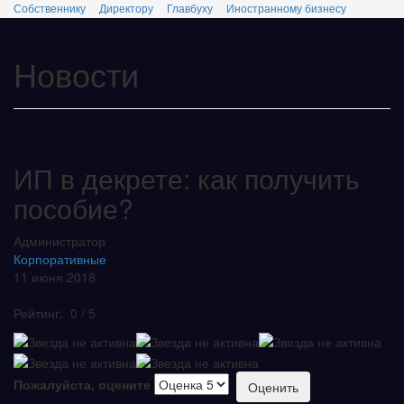
Собственнику
Директору
Главбуху
Иностранному бизнесу
Новости
ИП в декрете: как получить
пособие?
Администратор
Корпоративные
11 июня 2018
Рейтинг:
0
/
5
Пожалуйста, оцените