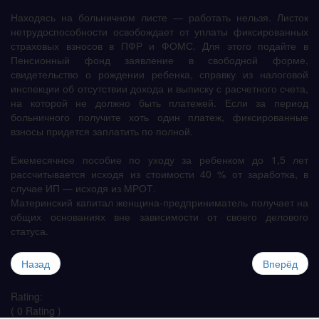
Находясь на больничном листе — работать нельзя. Листок
нетрудоспособности освобождает от уплаты фиксированных
страховых взносов в ПФР и ФОМС. Для этого подайте в
Пенсионный фонд заявление в свободной форме,
свидетельство о рождении ребенка, справку из налоговой
инспекции об отсутствии дохода и выписку с расчетного счета,
на которой не должно быть платежей. Если за период
больничного получите хоть один платеж, фиксированные
взносы придется заплатить по полной.
Ежемесячное пособие по уходу за ребенком до 1,5 лет
рассчитывается исходя из стоимости 40 % от заработка, в
случае ИП — исходя из МРОТ.
Материнский капитал женщина-предприниматель получает на
общих основаниях вне зависимости от своего делового
статуса.
Назад
Вперёд
Rating:
( 0 Rating )